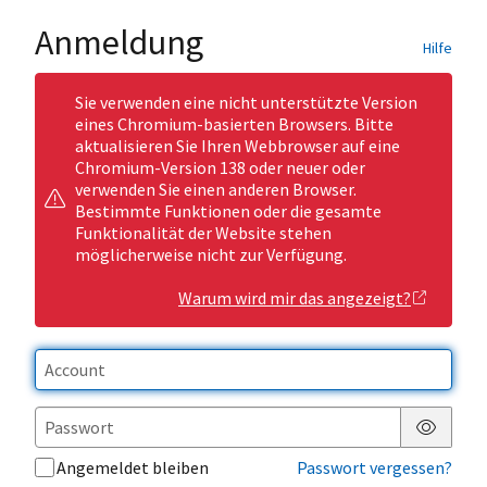
Anmeldung
Hilfe
Sie verwenden eine nicht unterstützte Version
eines Chromium-basierten Browsers. Bitte
aktualisieren Sie Ihren Webbrowser auf eine
Chromium-Version 138 oder neuer oder
verwenden Sie einen anderen Browser.
Bestimmte Funktionen oder die gesamte
Funktionalität der Website stehen
möglicherweise nicht zur Verfügung.
Warum wird mir das angezeigt?
Passwor
Angemeldet bleiben
Passwort vergessen?